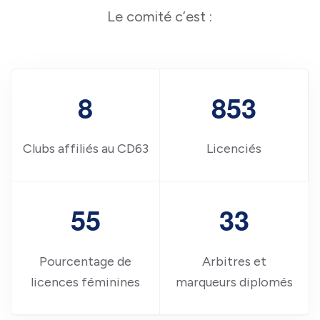
Le comité c’est :
8
8
5
3
Clubs affiliés au CD63
Licenciés
5
5
3
3
Pourcentage de
Arbitres et
licences féminines
marqueurs diplomés